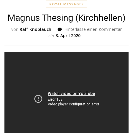
ROYAL MESSAGES
Magnus Thesing (Kirchhellen)
von
Ralf Knoblauch
Hinterlasse einen Kommentar
zu
ein
3. April 2020
Magn
Thesi
(Kirch