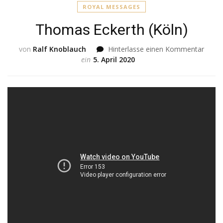
ROYAL MESSAGES
Thomas Eckerth (Köln)
von
Ralf Knoblauch
Hinterlasse einen Kommentar
zu
ein
5. April 2020
Thom
Ecker
(Köln)