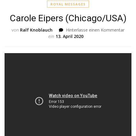
ROYAL MESSAGES
Carole Eipers (Chicago/USA)
von
Ralf Knoblauch
Hinterlasse einen Kommentar
zu
ein
13. April 2020
Carol
Eiper
(Chic