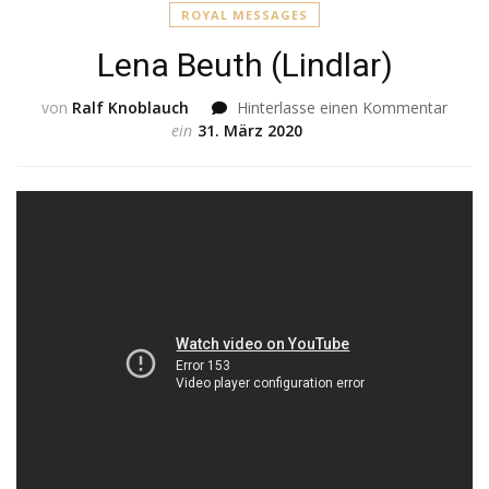
ROYAL MESSAGES
Lena Beuth (Lindlar)
von
Ralf Knoblauch
Hinterlasse einen Kommentar
zu
ein
31. März 2020
Lena
Beut
(Lindl