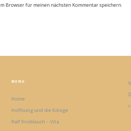
sem Browser für meinen nächsten Kommentar speichern.
MENU
D
Home
r
Hoffnung und die Könige
Ralf Knoblauch – Vita