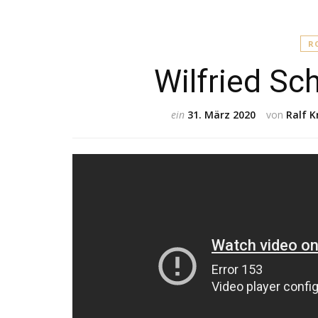
R
Wilfried S
ein
31. März 2020
von
Ralf 