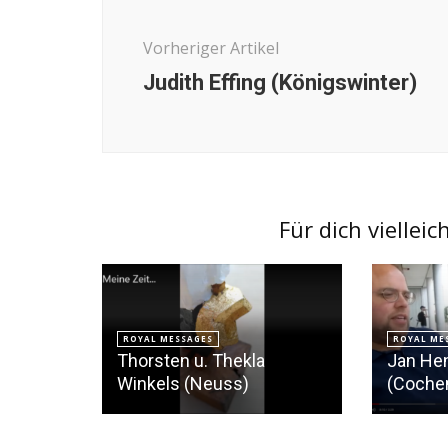
Vorheriger Artikel
Judith Effing (Königswinter)
Für dich vielleic
ROYAL MESSAGES
ROYAL ME
Thorsten u. Thekla
Jan Hen
Winkels (Neuss)
(Coche