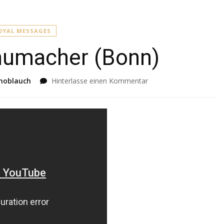
OYAL MESSAGES
chumacher (Bonn)
Knoblauch
Hinterlasse einen Kommentar
zu
Wilfried
Schumacher
(Bonn)