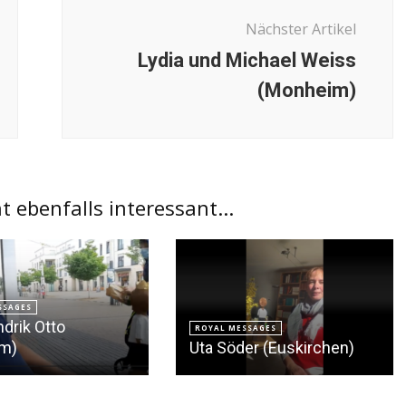
Nächster Artikel
Lydia und Michael Weiss
(Monheim)
ht ebenfalls interessant...
SSAGES
drik Otto
ROYAL MESSAGES
m)
Uta Söder (Euskirchen)