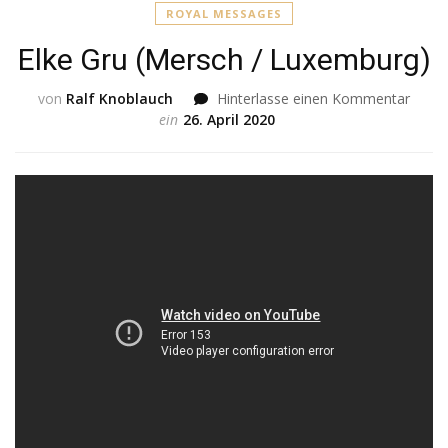
ROYAL MESSAGES
Elke Gru (Mersch / Luxemburg)
von
Ralf Knoblauch
Hinterlasse einen Kommentar
zu
ein
26. April 2020
Elke
Gru
(Mers
/
Luxe