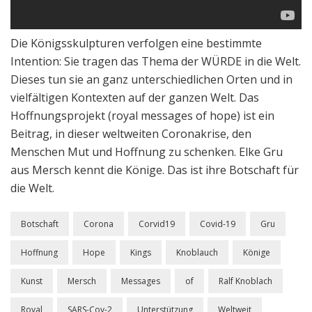
Die Königsskulpturen verfolgen eine bestimmte
Intention: Sie tragen das Thema der WÜRDE in die Welt.
Dieses tun sie an ganz unterschiedlichen Orten und in
vielfältigen Kontexten auf der ganzen Welt. Das
Hoffnungsprojekt (royal messages of hope) ist ein
Beitrag, in dieser weltweiten Coronakrise, den
Menschen Mut und Hoffnung zu schenken. Elke Gru
aus Mersch kennt die Könige. Das ist ihre Botschaft für
die Welt.
Botschaft
Corona
Corvid19
Covid-19
Gru
Hoffnung
Hope
Kings
Knoblauch
Könige
Kunst
Mersch
Messages
of
Ralf Knoblach
Royal
SARS-Cov-2
Unterstützung
Weltweit